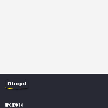
Чи можна мити у посудомийній машині?
Чи підходить для індукційних плит?
Що таке капсульне дно і чому це перевага?
Чи не нагріваються ручки під час
приготування їжі?
ПРОДУКТИ