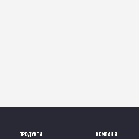
RINGEL HERBAL, 4
НАБІР ПОСУДУ RINGEL PROMO, 
ПРЕДМЕТІВ
Немає в наявності
Немає в на
1
ПРОДУКТИ
КОМПАНІЯ