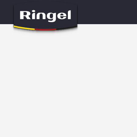
Головна
Каталог
Набори посуду
Набір посуду Ringe
/
/
/
НАБІР ПОСУДУ RINGEL P