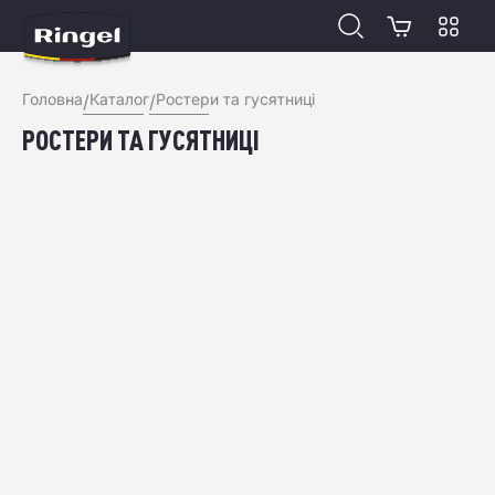
Відкр
Головна
Каталог
Ростери та гусятниці
/
/
РОСТЕРИ ТА ГУСЯТНИЦІ
Фільтр
Сортувати за:
5
ГУСЯТНИЦЯ RINGEL ZITRONE
ГУСЯТНИЦЯ З ГРИЛЕМ