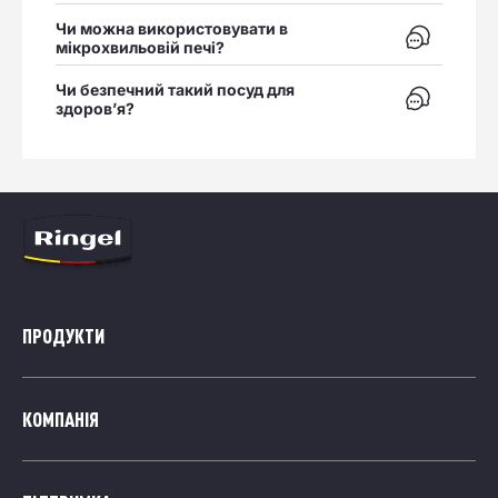
Чи можна використовувати в
Відкрити в
мікрохвильовій печі?
Чи безпечний такий посуд для
Відкрити в
здоров’я?
ПРОДУКТИ
КОМПАНІЯ