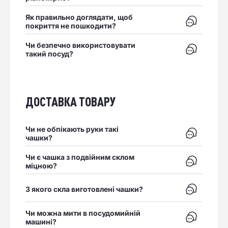
Як правильно доглядати, щоб
Відкрити в
покриття не пошкодити?
Чи безпечно використовувати
Відкрити в
такий посуд?
ДОСТАВКА ТОВАРУ
Чи не обпікають руки такі
Відкрити в
чашки?
Чи є чашка з подвійним склом
Відкрити в
міцною?
Відкрити в
З якого скла виготовлені чашки?
Чи можна мити в посудомийній
Відкрити в
машині?