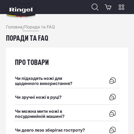
Відкр
Головна
Поради та FAQ
/
ПОРАДИ ТА FAQ
Поради та часті запитання від магазину Ringel
ПРО ТОВАРИ
Чи підходять ножі для
Відкрити в
щоденного використання?
Відкрити в
Чи зручні ножі в руці?
Чи можна мити ножі в
Відкрити в
посудомийній машині?
Відкрити в
Чи довго лезо зберігає гостроту?