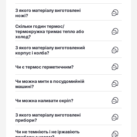
З якого матеріалу виготовлені
Відкрити в
ножі?
Скільки годин термос/
Відкрити в
термокружка тримає тепло або
холод?
З якого матеріалу виготовлений
Відкрити в
корпус і колба?
Відкрити в
Чи є термос герметичним?
Чи можна мити в посудомийній
Відкрити в
машині?
Відкрити в
Чи можна наливати окріп?
З якого матеріалу виготовлені
Відкрити в
прибори?
Чи не темніють і не іржавіють
Відкрити в
прибори з часом?