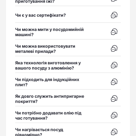
приготування їжі?
Відкрити в
Чи є у вас сертифікати?
Чи можна мити у посудомийній
Відкрити в
машині?
Чи можна використовувати
Відкрити в
металеві прилади?
Яка технологія виготовлення у
Відкрити в
вашого посуду з алюмінію?
Чи підходить для індукційних
Відкрити в
плит?
Як довго служить антипригарне
Відкрити в
покриття?
Чи потрібно додавати олію під
Відкрити в
час готування?
Чи нагрівається посуд
Відкрити в
рівномірно?