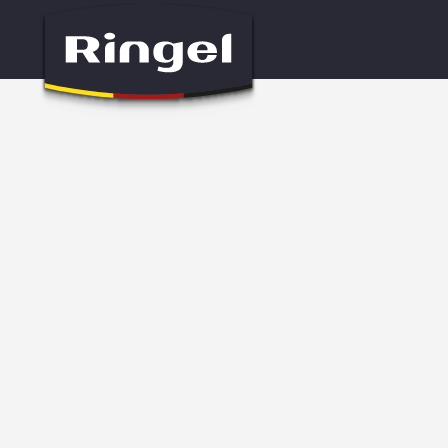
Головна
Каталог
Каструлі та ковші
Каструля RINGEL
/
/
/
КАСТРУЛЯ RINGEL DRESDE